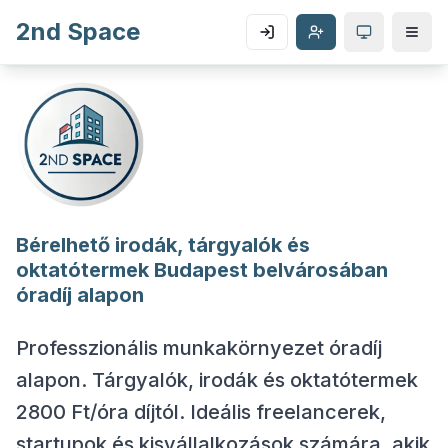
2nd Space
Bérelhető irodák, tárgyalók és
oktatótermek Budapest belvárosában
óradíj alapon
Professzionális munkakörnyezet óradíj
alapon. Tárgyalók, irodák és oktatótermek
2800 Ft/óra díjtól. Ideális freelancerek,
startupok és kisvállalkozások számára, akik