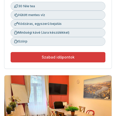
30 féle tea
Hűtött mentes víz
Kódzáras, egyszerű bejutás
Minőségi kávé (Jura készülékkel)
Szörp
Szabad időpontok