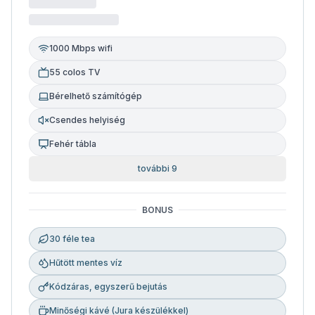
1000 Mbps wifi
55 colos TV
Bérelhető számítógép
Csendes helyiség
Fehér tábla
további 9
BONUS
30 féle tea
Hűtött mentes víz
Kódzáras, egyszerű bejutás
Minőségi kávé (Jura készülékkel)