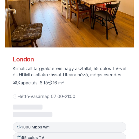
London
Klimatizált tárgyalóterem nagy asztallal, 55 colos TV-vel
és HDMI csatlakozással. Utcára néző, mégis csendes
helyiség, természetes fénnyel. Legfeljebb 6 fő részére
Kapacitás:
6
fő
16
m²
ideális megbeszélésekhez vagy kis létszámú
tréningekhez.
Hétfő-Vasárnap 07:00-21:00
1000 Mbps wifi
55 colos TV