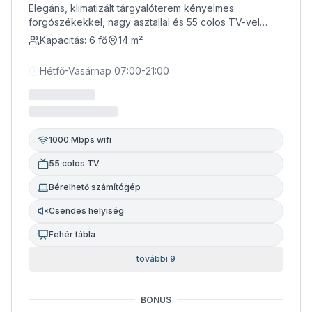
Elegáns, klimatizált tárgyalóterem kényelmes
forgószékekkel, nagy asztallal és 55 colos TV-vel
(HDMI csatlakozással). Utcára néző, de rendkívül
Kapacitás:
6
fő
14
m²
csendes, természetes fénnyel megvilágított helyiség.
Ideális legfeljebb 6 fő számára.
Hétfő-Vasárnap 07:00-21:00
1000 Mbps wifi
55 colos TV
Bérelhető számítógép
Csendes helyiség
Fehér tábla
további 9
BONUS