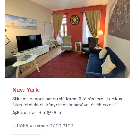
New York
Stílusos, nappali hangulatú terem 6 fő részére, ikonikus
füles fotelekkel, kényelmes kanapéval és 55 colos TV-
vel (HDMI csatlakozással). Tökéletes bensőséges
Kapacitás:
6
fő
26
m²
beszélgetésekhez, coachinghoz vagy tréninghez.
Utcára néz, mégis csendes és természetes fényben
Hétfő-Vasárnap 07:00-21:00
úszik.