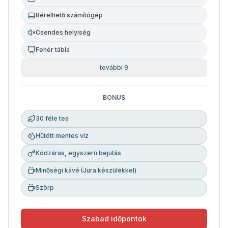
Bérelhető számítógép
Csendes helyiség
Fehér tábla
további 9
BONUS
30 féle tea
Hűtött mentes víz
Kódzáras, egyszerű bejutás
Minőségi kávé (Jura készülékkel)
Szörp
Szabad időpontok